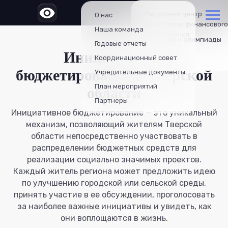
Ресурсный центр
О нас
волонтёров финансового
Наша команда
просвещения
Конкурсы и олимпиады
Годовые отчеты
Инициативное
Проекты
Координационный совет
бюджетирование в Тверской
Учредительные документы
План мероприятий
области
Партнеры
Инициативное бюджетирование — это уникальный
механизм, позволяющий жителям Тверской
области непосредственно участвовать в
распределении бюджетных средств для
реализации социально значимых проектов.
Каждый житель региона может предложить идею
по улучшению городской или сельской среды,
принять участие в ее обсуждении, проголосовать
за наиболее важные инициативы и увидеть, как
они воплощаются в жизнь.