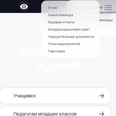
Ресурсный центр
О нас
волонтёров финансового
Наша команда
просвещения
Конкурсы и олимпиады
Годовые отчеты
Проекты
Координационный совет
Учредительные документы
План мероприятий
Единый банк
Партнеры
заданий
Учащимся
Педагогам младших классов