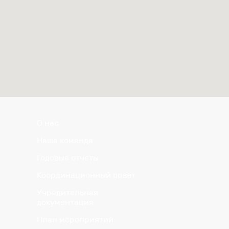
О нас
Наша команда
Годовые отчеты
Координационный совет
Учредительная
документация
План мероприятий