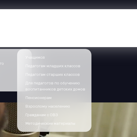
арь
Единый банк знаний
Новости
Инициативное бюджетиро
Учащимся
го
Педагогам младших классов
Педагогам старших классов
Для педагогов по обучению
воспитанников детских домов
Пенсионерам
Взрослому населению
Гражданам с ОВЗ
Методические материалы