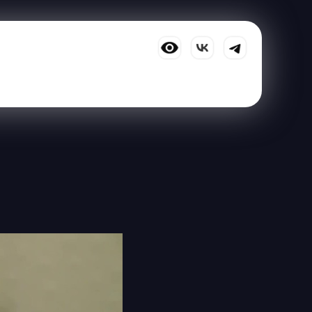
вание
Меня обманули
Калькуляторы
ПДС