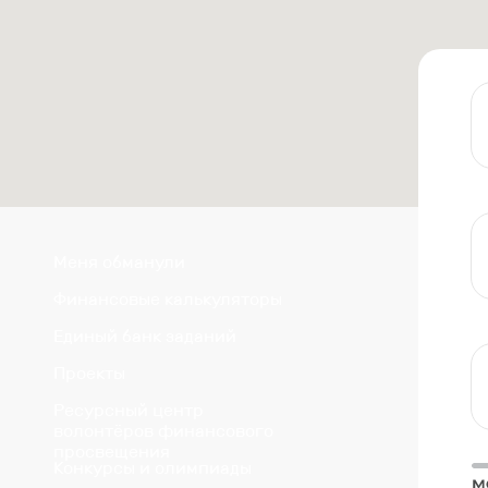
Меня обманули
Финансовые калькуляторы
Единый банк заданий
Проекты
Ресурсный центр
волонтёров финансового
просвещения
Конкурсы и олимпиады