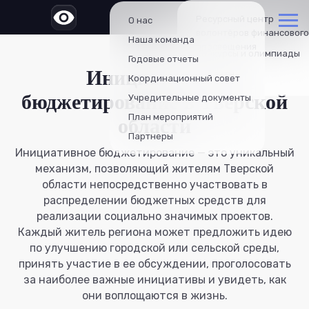
Ресурсный центр
О нас
волонтёров финансового
Наша команда
просвещения
Конкурсы и олимпиады
Годовые отчеты
Инициативное
Проекты
Координационный совет
бюджетирование в Тверской
Учредительные документы
План мероприятий
области
Партнеры
Инициативное бюджетирование — это уникальный
механизм, позволяющий жителям Тверской
области непосредственно участвовать в
распределении бюджетных средств для
реализации социально значимых проектов.
Каждый житель региона может предложить идею
по улучшению городской или сельской среды,
принять участие в ее обсуждении, проголосовать
за наиболее важные инициативы и увидеть, как
они воплощаются в жизнь.