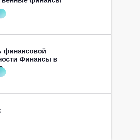
твенные финансы
ь финансовой
ности Финансы в
е
к