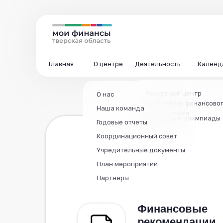
Главная
О центре
Деятельность
Календ
Ресурсный центр
О нас
волонтёров финансово
Наша команда
просвещения
Конкурсы и олимпиады
Годовые отчеты
Проекты
Координационный совет
Учредительные документы
План мероприятий
Партнеры
Финансовые
рекомендации