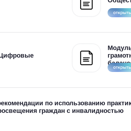
Общес
Модул
 Цифровые
грамот
баланс
рекомендации по использованию практи
росвещения граждан с инвалидностью