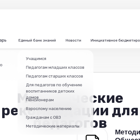
арь
Единый банк знаний
Новости
Инициативное бюджетиро
Учащимся
го
Педагогам младших классов
Педагогам старших классов
Для педагогов по обучению
воспитанников детских
Методические
домов
Пенсионерам
рекомендации для
Взрослому населению
педагогов
Гражданам с ОВЗ
Методические материалы
Методи