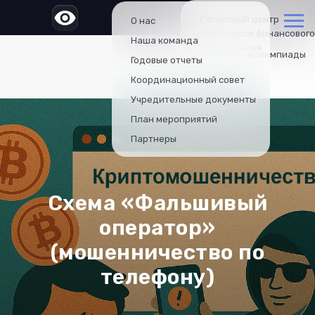
Ресурсный центр
О нас
волонтёров финансового
Наша команда
просвещения
Конкурсы и олимпиады
Годовые отчеты
Проекты
Координационный совет
Учредительные документы
План мероприятий
Партнеры
Схема «Фальшивый
оператор»
(мошенничество по
телефону)