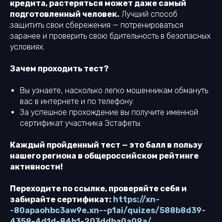
кредита, растеряться может даже самый
подготовленный человек.
Лучший способ
защитить свои сбережения — потренироваться
заранее и проверить свою бдительность в безопасных
условиях.
Зачем проходить тест?
Вы узнаете, насколько легко мошенникам обмануть
вас в интернете и по телефону.
За успешное прохождение вы получите именной
сертификат участника Эстафеты.
Каждый пройденный тест — это балл в пользу
нашего региона в общероссийском рейтинге
активности!
Переходите по ссылке, проверяйте себя и
забирайте сертификат:
https://xn-
-80apaohbc3aw9e.xn--p1ai/quizes/588b8d39-
4358-4d1d-84b1-203ddba0a09a/