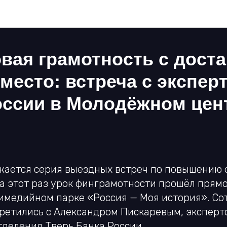
Наши новости
вая грамотность с доста
место: встреча с экспер
оссии в Молодёжном цен
жается серия выездных встреч по повышению
На этот раз урок финграмотности прошёл прям
тимедийном парке «Россия — Моя история». С
ретились с Александром Пискаревым, эксперт
тделения Тверь Банка России.