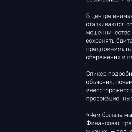
В центре внима
сталкиваются со
мошенничество 
сохранять бдите
предпринимать 
сбережения и п
Спикер подробн
объяснил, поче
«неосторожност
провокационные
«Чем больше мы
Финансовая грам
жизни», — подч