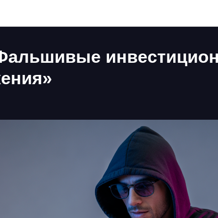
Схемы мошенничества
Фальшивые инвестицио
ения»