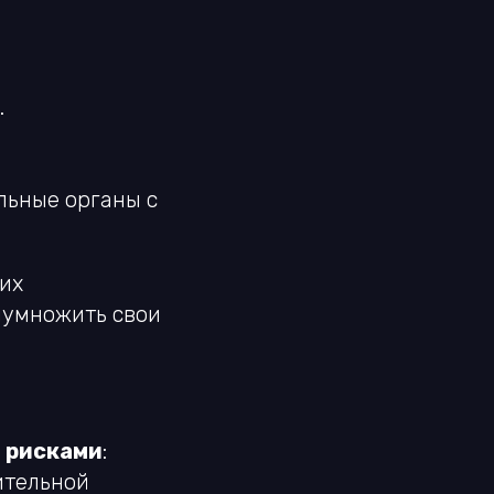
.
льные органы с
их
иумножить свои
 рисками
:
ительной