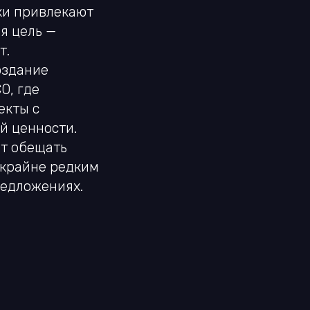
ки привлекают
я цель —
т.
создание
O, где
екты с
й ценности.
ут обещать
 крайне редким
редложениях.