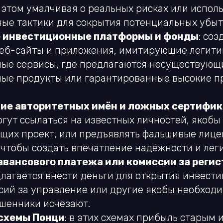
 этом умалчивая о реальных рисках или испол
ые тактики для сокрытия потенциальных убыт
 инвестиционные платформы и фонды
: со
еб-сайты и приложения, имитирующие легит
ые сервисы, где предлагаются несуществующ
ые продукты или гарантированные высокие п
ие авторитетных имён и ложных сертифик
гут ссылаться на известных личностей, якобы
их проект, или предъявлять фальшивые лице
 чтобы создать впечатление надёжности и лег
авансового платежа или комиссии за реги
лагается внести деньги для открытия инвести
сий за управление или другие якобы необход
ошенники исчезают.
схемы Понци
: в этих схемах прибыль старым