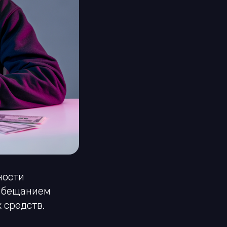
ности
 обещанием
 средств.