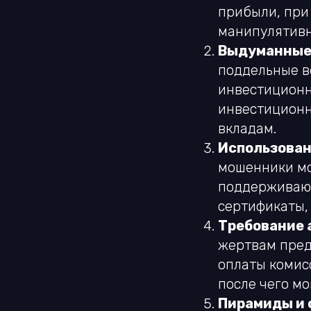
прибыли, при
манипулятивн
Выдуманные
поддельные в
инвестиционн
инвестиционн
вкладам.
Использован
мошенники мо
поддерживающ
сертификаты,
Требование 
жертвам пред
оплаты комис
после чего м
Пирамиды и 