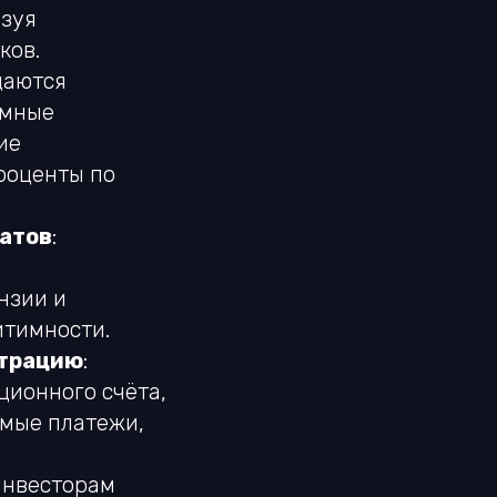
ьзуя
ков.
здаются
имные
ие
роценты по
атов
:
нзии и
итимности.
страцию
:
ционного счёта,
имые платежи,
 инвесторам