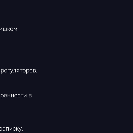
лишком
регуляторов.
еренности в
реписку,