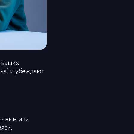
 ваших
ка) и убеждают
бычным или
вязи.