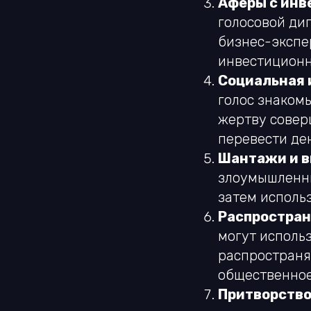
Аферы с инв
голосовой ди
бизнес-экспе
инвестиционн
Социальная 
голос знаком
жертву совер
перевести ден
Шантажи и в
злоумышленни
затем исполь
Распростран
могут исполь
распространя
общественное
Притворство