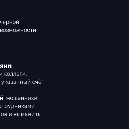
улярной
 возможности
иями
:
 коллеги,
 указанный счёт
ий
: мошенники
сотрудниками
нов и выманить