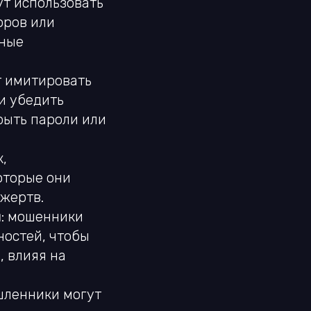
ут использовать
оров или
вные
т имитировать
и убедить
рыть пароли или
,
оторые они
 жертв.
й
: мошенники
ностей, чтобы
 влияя на
шленники могут