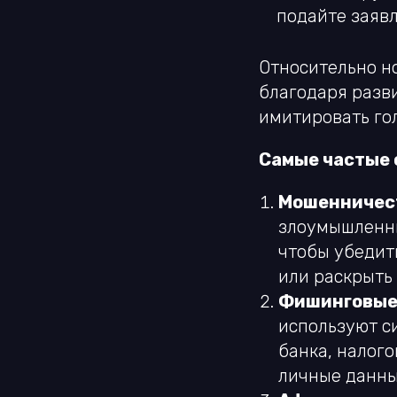
подайте заяв
Относительно но
благодаря разв
имитировать го
Самые частые 
Мошенничест
злоумышленни
чтобы убедит
или раскрыть
Фишинговые 
используют с
банка, налог
личные данны