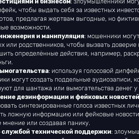
естициями и бизнесом
: злоумышленники мог
пфейк, чтобы выдать себя за известных инвест
ртов, предлагая жертвам выгодные, но фикти
ые возможности.
инженерия и манипуляция
: мошенники могу
ых или родственников, чтобы вызвать доверие 
шить определённые действия, например, раск
ьги.
ымогательства
: используя голосовой дипфейк
ки могут создать поддельные аудиозаписи, к
зуют для шантажа или вымогательства денег у
ение дезинформации и фейковых новосте
зовать синтезированные голоса известных лич
ть ложную информацию или фейковые новости,
 мнение или создавая панику.
 службой технической поддержки
: злоумы