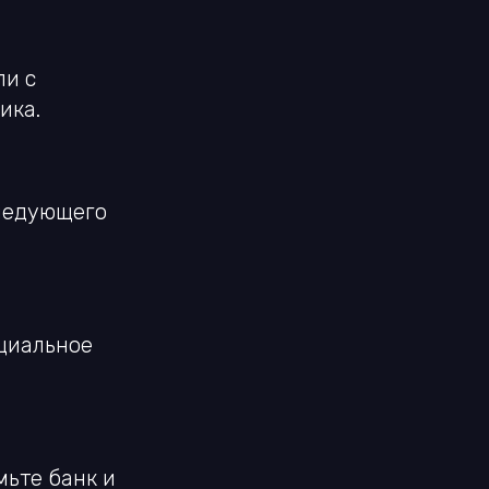
ли с
ика.
следующего
циальное
мьте банк и